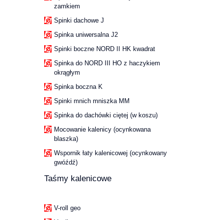
zamkiem
Spinki dachowe J
Spinka uniwersalna J2
Spinki boczne NORD II HK kwadrat
Spinka do NORD III HO z haczykiem
okrągłym
Spinka boczna K
Spinki mnich mniszka MM
Spinka do dachówki ciętej (w koszu)
Mocowanie kalenicy (ocynkowana
blaszka)
Wspornik łaty kalenicowej (ocynkowany
gwóźdź)
Taśmy kalenicowe
V-roll geo