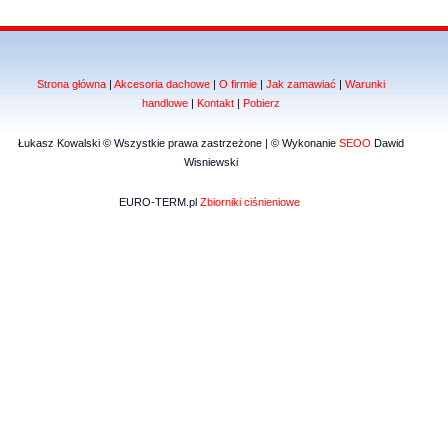
Strona główna
|
Akcesoria dachowe
|
O firmie
|
Jak zamawiać
|
Warunki
handlowe
|
Kontakt
|
Pobierz
Łukasz Kowalski © Wszystkie prawa zastrzeżone | © Wykonanie
SEOO
Dawid
Wisniewski
EURO-TERM.pl
Zbiorniki ciśnieniowe