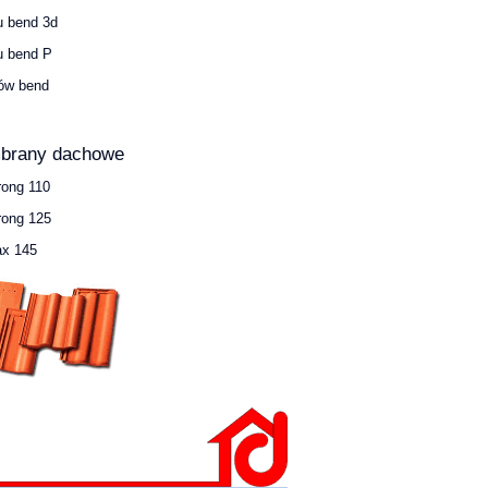
u bend 3d
u bend P
ów bend
brany dachowe
rong 110
rong 125
x 145