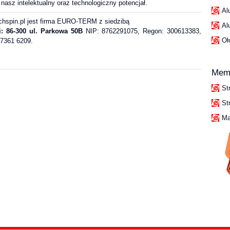
nasz intelektualny oraz technologiczny potencjał.
Al
hspin.pl jest firma EURO-TERM z siedzibą
Al
: 86-300 ul. Parkowa 50B
NIP: 8762291075, Regon: 300613383,
Oł
 7361 6209.
Mem
St
St
Ma