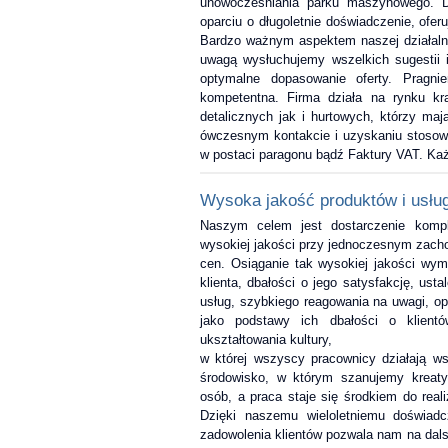
unowocześniania parku maszynowego. D
oparciu o długoletnie doświadczenie, ofer
Bardzo ważnym aspektem naszej działalno
uwagą wysłuchujemy wszelkich sugestii 
optymalne dopasowanie oferty. Pragni
kompetentna. Firma działa na rynku k
detalicznych jak i hurtowych, którzy m
ówczesnym kontakcie i uzyskaniu stoso
w postaci paragonu bądź Faktury VAT. Każd
Wysoka jakość produktów i usłu
Naszym celem jest dostarczenie komp
wysokiej jakości przy jednoczesnym zach
cen. Osiąganie tak wysokiej jakości wym
klienta, dbałości o jego satysfakcję, us
usług, szybkiego reagowania na uwagi, op
jako podstawy ich dbałości o klien
ukształtowania kultury,
w której wszyscy pracownicy działają w
środowisko, w którym szanujemy kreaty
osób, a praca staje się środkiem do realiz
Dzięki naszemu wieloletniemu doświadc
zadowolenia klientów pozwala nam na dalsz