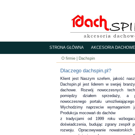
STRONA GŁÓWNA
AKCESORIA DACHOW
O firmie
| Dachspin
Dlaczego dachspin.pl?
Klient jest Naszym szefem, jakość nas
Dachspin.pl jest liderem w swojej branż
dachowe. Rozwój nowoczesnych techn
pomiędzy działem sprzedaży, a p
nowoczesnego portalu umożliwiająceg
Wychodzimy naprzeciw wymaganiom jak
Produkcja mocowań do dachów
z tradycjami od 1999 roku wzbogac
doświadczenia, budując zgrany zespół 
rozwoju. Opracowywanie nowatorskich