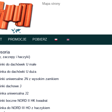
Mapa strony
T
PROMOCJE
POBIERZ
soria
y, zaczepy i haczyki)
inki do dachówek U małe
inka do dachówki U duża
inki uniwersalne JN z wysokim zamkiem
inki dachowe J
inka uniwersalna J2
inki boczne NORD II HK kwadrat
inka do NORD III HO z haczykiem