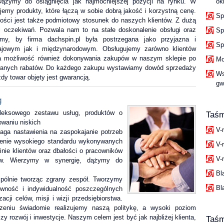
ążymy do osiągnięcia jak najmocniejszej pozycji na rynku. W
ok
ujemy produkty, które łączą w sobie dobrą jakość i korzystną cenę.
Sp
ści jest także podmiotowy stosunek do naszych klientów. Z dużą
i oczekiwań. Pozwala nam to na stałe doskonalenie obsługi oraz
Sp
emy, by firma dachspin.pl była postrzegana jako przyjazna i
Sp
rajowym jak i międzynarodowym. Obsługujemy zarówno klientów
aja możliwość również dokonywania zakupów w naszym sklepie po
Mo
wanych rabatów. Do każdego zakupu wystawiamy dowód sprzedaży
Ws
y towar objęty jest gwarancją.
gw
g
leksowego zestawu usług, produktów o
Taśm
owaniu niskich
V-
aga nastawienia na zaspokajanie potrzeb
talenie wysokiego standardu wykonywanych
V-
inie klientów oraz dbałości o pracowników
V-r
tów. Wierzymy w synergię, dążymy do
Bl
spólnie tworząc zgrany zespół. Tworzymy
Bl
wność i indywidualność poszczególnych
acji celów, misji i wizji przedsiębiorstwa.
zeniu świadomie realizujemy naszą politykę, a wysoki poziom
y rozwój i inwestycje. Naszym celem jest być jak najbliżej klienta,
Taś