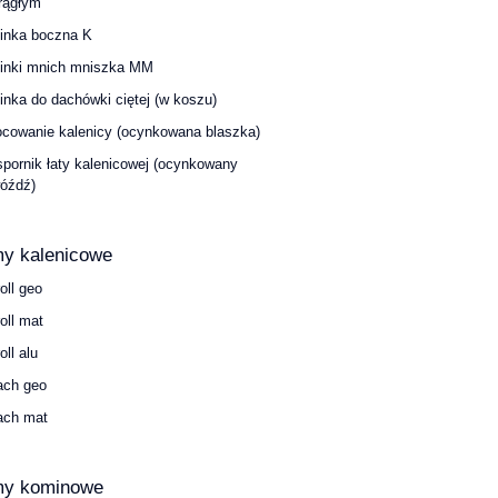
rągłym
inka boczna K
inki mnich mniszka MM
inka do dachówki ciętej (w koszu)
cowanie kalenicy (ocynkowana blaszka)
pornik łaty kalenicowej (ocynkowany
óźdź)
y kalenicowe
roll geo
roll mat
oll alu
ach geo
ach mat
my kominowe