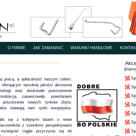
E
O FIRMIE
JAK ZAMAWIAĆ
WARUNKI HANDLOWE
KONTAK
Akce
(klamr
Sp
zą pracą, a opłacalność naszym celem.
y oferującym wysokiej jakości akcesoria
Sp
ologii oraz doskonałe porozumienie
Sp
rodukcją zaowocowały powstaniem
o poszerzenie nowych rynków zbytu.
Sp
ie stawiają nam rynki europejskie.
Sp
ała się z kolejnymi latami o nowe
Sp
pracowników z szerokimi perspektywami
 rozwiązań ciągle przyczynia się do
Sp