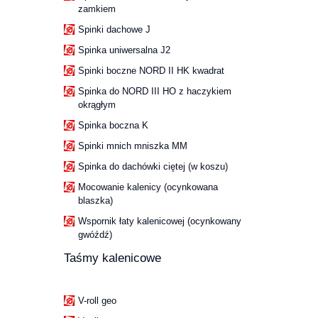
zamkiem
Spinki dachowe J
Spinka uniwersalna J2
Spinki boczne NORD II HK kwadrat
Spinka do NORD III HO z haczykiem
okrągłym
Spinka boczna K
Spinki mnich mniszka MM
Spinka do dachówki ciętej (w koszu)
Mocowanie kalenicy (ocynkowana
blaszka)
Wspornik łaty kalenicowej (ocynkowany
gwóźdź)
Taśmy kalenicowe
V-roll geo