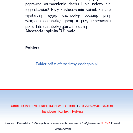
poprawne wzmocnienie dachu i nie należy się
tego obawiać! Przy zastosowaniu spinek za łatę
wystarczy wyjąć dachówkę boczną, przy
wkrętach dachówkę górną a przy mocowaniu
przez łatę dachówkę górną i boczną.
Akcesoria: spinka "U" mała
Pobierz
Folder pdf z ofertą firmy dachspin.pl
Strona główna
|
Akcesoria dachowe
|
O firmie
|
Jak zamawiać
|
Warunki
handlowe
|
Kontakt
|
Pobierz
Łukasz Kowalski © Wszystkie prawa zastrzeżone | © Wykonanie
SEOO
Dawid
Wisniewski