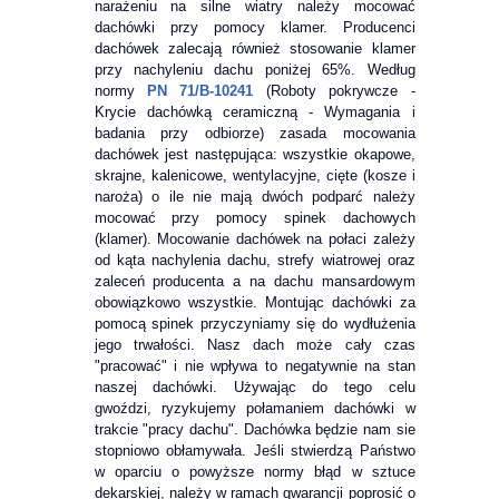
narażeniu na silne wiatry należy mocować
dachówki przy pomocy klamer. Producenci
dachówek zalecają również stosowanie klamer
przy nachyleniu dachu poniżej 65%. Według
normy
PN 71/B-10241
(Roboty pokrywcze -
Krycie dachówką ceramiczną - Wymagania i
badania przy odbiorze) zasada mocowania
dachówek jest następująca: wszystkie okapowe,
skrajne, kalenicowe, wentylacyjne, cięte (kosze i
naroża) o ile nie mają dwóch podparć należy
mocować przy pomocy spinek dachowych
(klamer). Mocowanie dachówek na połaci zależy
od kąta nachylenia dachu, strefy wiatrowej oraz
zaleceń producenta a na dachu mansardowym
obowiązkowo wszystkie. Montując dachówki za
pomocą spinek przyczyniamy się do wydłużenia
jego trwałości. Nasz dach może cały czas
"pracować" i nie wpływa to negatywnie na stan
naszej dachówki. Używając do tego celu
gwoździ, ryzykujemy połamaniem dachówki w
trakcie "pracy dachu". Dachówka będzie nam sie
stopniowo obłamywała. Jeśli stwierdzą Państwo
w oparciu o powyższe normy błąd w sztuce
dekarskiej, należy w ramach gwarancji poprosić o