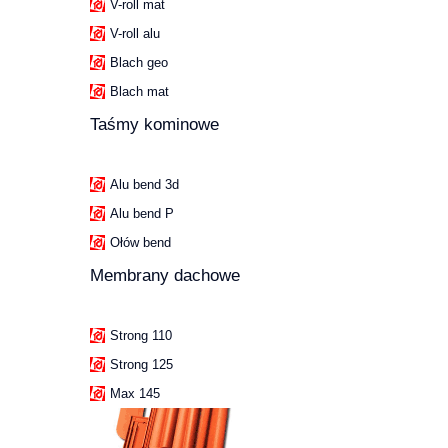
V-roll mat
V-roll alu
Blach geo
Blach mat
Taśmy kominowe
Alu bend 3d
Alu bend P
Ołów bend
Membrany dachowe
Strong 110
Strong 125
Max 145