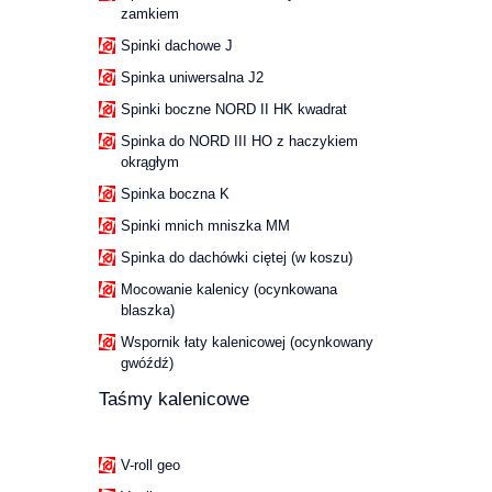
zamkiem
Spinki dachowe J
Spinka uniwersalna J2
Spinki boczne NORD II HK kwadrat
Spinka do NORD III HO z haczykiem
okrągłym
Spinka boczna K
Spinki mnich mniszka MM
Spinka do dachówki ciętej (w koszu)
Mocowanie kalenicy (ocynkowana
blaszka)
Wspornik łaty kalenicowej (ocynkowany
gwóźdź)
Taśmy kalenicowe
V-roll geo