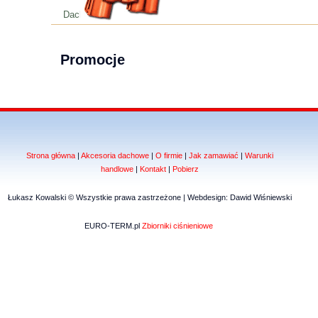
Dachspin.pl
| Promocje
Promocje
Strona główna
|
Akcesoria dachowe
|
O firmie
|
Jak zamawiać
|
Warunki
handlowe
|
Kontakt
|
Pobierz
Łukasz Kowalski © Wszystkie prawa zastrzeżone | Webdesign: Dawid Wiśniewski
EURO-TERM.pl
Zbiorniki ciśnieniowe