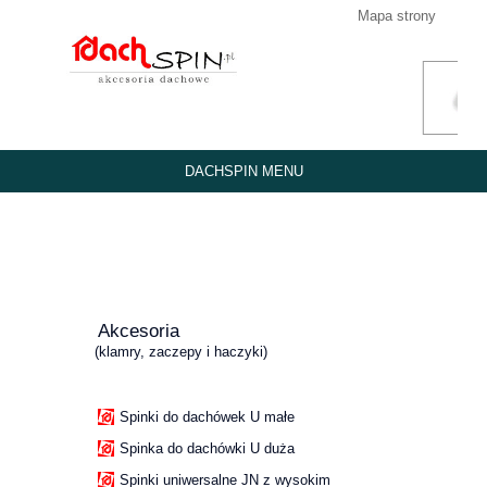
Mapa strony
DACHSPIN MENU
Akcesoria
(klamry, zaczepy i haczyki)
Spinki do dachówek U małe
Spinka do dachówki U duża
Spinki uniwersalne JN z wysokim