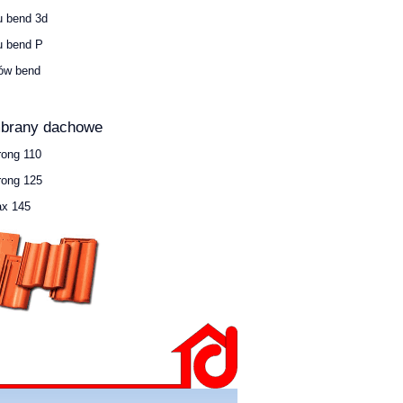
u bend 3d
u bend P
ów bend
brany dachowe
rong 110
rong 125
x 145