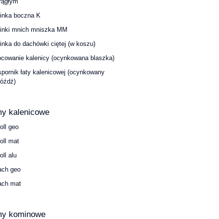
rągłym
inka boczna K
inki mnich mniszka MM
inka do dachówki ciętej (w koszu)
cowanie kalenicy (ocynkowana blaszka)
pornik łaty kalenicowej (ocynkowany
óźdź)
y kalenicowe
roll geo
roll mat
oll alu
ach geo
ach mat
my kominowe