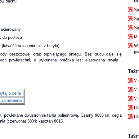
ok
tów dachu.
Sp
Sp
Sp
 lakierowany
Mo
ć do podłoża
Ws
(łatwość ściągania folii z butylu)
gw
ody deszczowej oraz topniejącego śniegu. Bez trudu daje się
ych powierzchni, a wykonana obróbka jest elastyczna trwała i
Taśm
V-
V-
ytaj o cenę
V-r
 zamówienie
Bl
 powlekane dwustronnie farbą poliestrową. Czarny 9005 ral; cegła
Bl
iśnia (czerwona) 3004; kasztan 8015
Taś