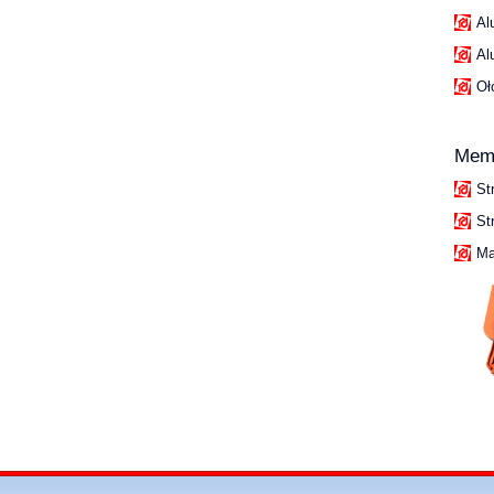
Al
Al
Oł
Mem
St
St
Ma