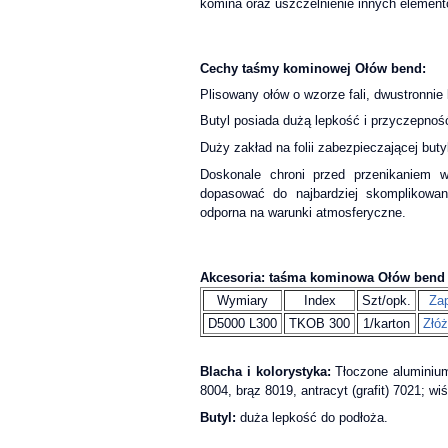
komina oraz uszczelnienie innych elemen
Cechy taśmy kominowej Ołów bend:
Plisowany ołów o wzorze fali, dwustronnie
Butyl posiada dużą lepkość i przyczepnoś
Duży zakład na folii zabezpieczającej butyl 
Doskonale chroni przed przenikaniem w
dopasować do najbardziej skomplikowan
odporna na warunki atmosferyczne.
Akcesoria: taśma kominowa Ołów bend
Wymiary
Index
Szt/opk.
Zap
D5000 L300
TKOB 300
1/karton
Złóż
Blacha i kolorystyka:
Tłoczone aluminium,
8004, brąz 8019, antracyt (grafit) 7021; w
Butyl:
duża lepkość do podłoża.