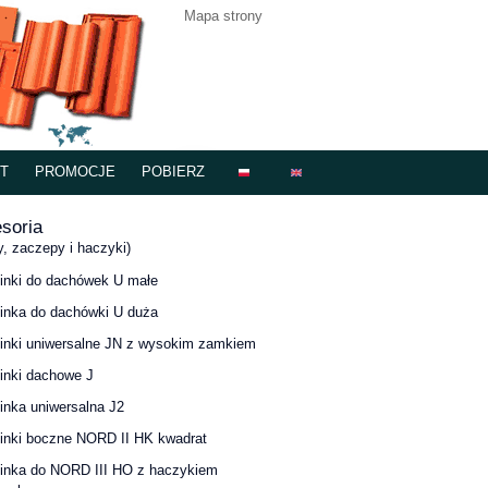
Mapa strony
T
PROMOCJE
POBIERZ
soria
y, zaczepy i haczyki)
inki do dachówek U małe
inka do dachówki U duża
inki uniwersalne JN z wysokim zamkiem
inki dachowe J
inka uniwersalna J2
inki boczne NORD II HK kwadrat
inka do NORD III HO z haczykiem