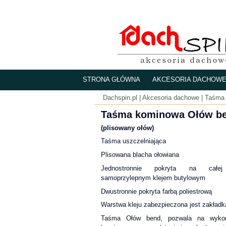
STRONA GŁÓWNA
AKCESORIA DACHOW
Dachspin.pl
| Akcesoria dachowe | Taśm
Taśma kominowa Ołów b
(plisowany ołów)
Taśma uszczelniająca
Plisowana blacha ołowiana
Jednostronnie pokryta na całej 
samoprzylepnym klejem butylowym
Dwustronnie pokryta farbą poliestrową
Warstwa kleju zabezpieczona jest zakładk
Taśma Ołów bend, pozwala na wykon