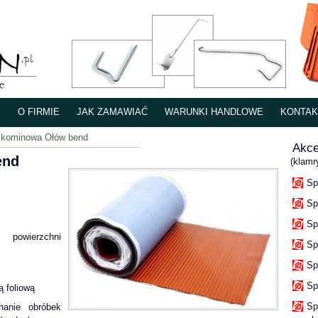
E
O FIRMIE
JAK ZAMAWIAĆ
WARUNKI HANDLOWE
KONTAK
a kominowa Ołów bend
Akce
end
(klamr
Sp
Sp
Sp
powierzchni
Sp
Sp
Sp
ą foliową
Sp
anie obróbek