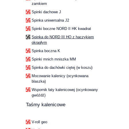
zamkiem
Spinki dachowe J
Spinka uniwersalna J2
Spinki boczne NORD II HK kwadrat
Spinka do NORD III HO z haczykiem
okrągłym
Spinka boczna K
Spinki mnich mniszka MM
Spinka do dachówki ciętej (w koszu)
Mocowanie kalenicy (ocynkowana
blaszka)
Wspornik łaty kalenicowej (ocynkowany
gwóźdź)
Taśmy kalenicowe
V-roll geo