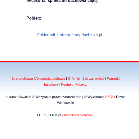
Akcesoria: spinka do dachówki ciętej
Pobierz
Folder pdf z ofertą firmy dachspin.pl
Strona główna
|
Akcesoria dachowe
|
O firmie
|
Jak zamawiać
|
Warunki
handlowe
|
Kontakt
|
Pobierz
Łukasz Kowalski © Wszystkie prawa zastrzeżone | © Wykonanie
SEOO
Dawid
Wisniewski
EUEO-TERM.pl
Zbiorniki ciśnieniowe