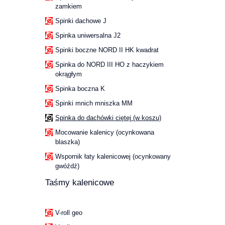
zamkiem
Spinki dachowe J
Spinka uniwersalna J2
Spinki boczne NORD II HK kwadrat
Spinka do NORD III HO z haczykiem
okrągłym
Spinka boczna K
Spinki mnich mniszka MM
Spinka do dachówki ciętej (w koszu)
Mocowanie kalenicy (ocynkowana
blaszka)
Wspornik łaty kalenicowej (ocynkowany
gwóźdź)
Taśmy kalenicowe
V-roll geo