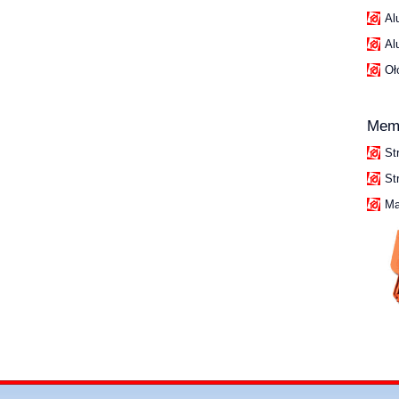
Al
Al
Oł
Mem
St
St
Ma