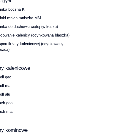
rągłym
inka boczna K
inki mnich mniszka MM
inka do dachówki ciętej (w koszu)
cowanie kalenicy (ocynkowana blaszka)
pornik łaty kalenicowej (ocynkowany
óźdź)
y kalenicowe
roll geo
roll mat
oll alu
ach geo
ach mat
my kominowe