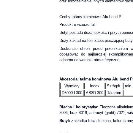
oraz uszczelnienie innych elementów dach
Cechy taśmy kominowej Alu bend P:
Produkt o wzorze fali
Butyl posiada dużą lepkość i przyczepnoś
Duży zakład na folii zabezpieczającej butyl 
Doskonale chroni przed przenikaniem w
dopasować do najbardziej skomplikowan
odporna na warunki atmosferyczne.
Akcesoria: taśma kominowa Alu bend P
Wymiary
Index
Szt/opk.
min.
D5000 L300
AB3D 300
1/karton
Blacha i kolorystyka:
Tłoczone aliminium,
8004, brąz 8019, antracyt (grafit) 7021; w
Butyl:
Zakładka folia dzielona, kolor czarn