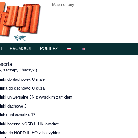
Mapa strony
T
PROMOCJE
POBIERZ
soria
y, zaczepy i haczyki)
inki do dachówek U małe
inka do dachówki U duża
inki uniwersalne JN z wysokim zamkiem
inki dachowe J
inka uniwersalna J2
inki boczne NORD II HK kwadrat
inka do NORD III HO z haczykiem