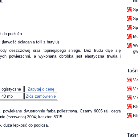
ok
u.
Sp
Sp
Sp
ć do podłoża
Mo
(łatwość ściągania folii z butylu)
Ws
ody deszczowej oraz topniejącego śniegu. Bez trudu daje się
gw
ych powierzchni, a wykonana obróbka jest elastyczna trwała i
Taśm
V-
V-
 logistyczne
Zapytaj o cenę
40 mb
Złóż zamówienie
V-r
Bl
 powlekane dwustronnie farbą poliestrową. Czarny 9005 ral; cegła
Bl
iśnia (czerwona) 3004; kasztan 8015
y, duża lepkość do podłoża.
Taś