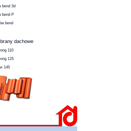
u bend 3d
u bend P
ów bend
brany dachowe
rong 110
rong 125
x 145