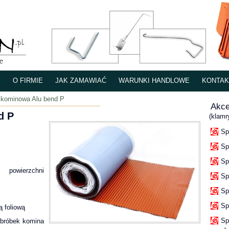
E
O FIRMIE
JAK ZAMAWIAĆ
WARUNKI HANDLOWE
KONTAK
 kominowa Alu bend P
Akce
d P
(klamr
Sp
Sp
Sp
powierzchni
Sp
Sp
Sp
ą foliową
Sp
obróbek komina